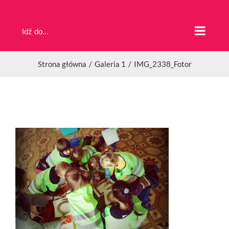
Przejdź
do
Idź do...
zawartości
Strona główna
Galeria 1
IMG_2338_Fotor