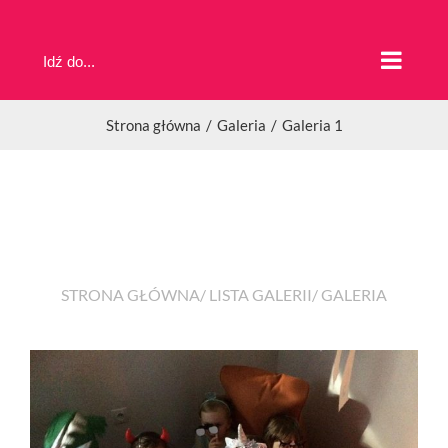
Przejdź
do
Idź do...
zawartości
Strona główna
Galeria
Galeria 1
STRONA GŁÓWNA
/
LISTA GALERII
/ GALERIA