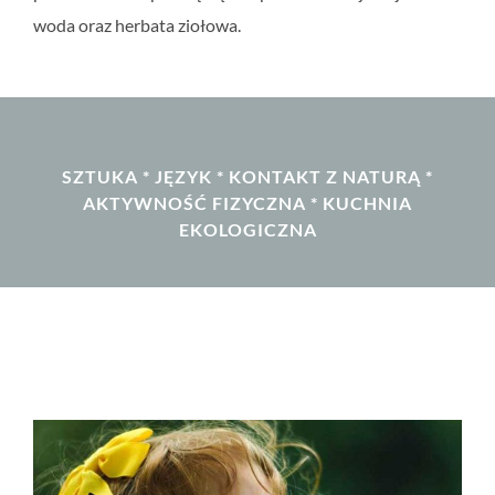
woda oraz herbata ziołowa.
SZTUKA * JĘZYK * KONTAKT Z NATURĄ *
AKTYWNOŚĆ FIZYCZNA * KUCHNIA
EKOLOGICZNA