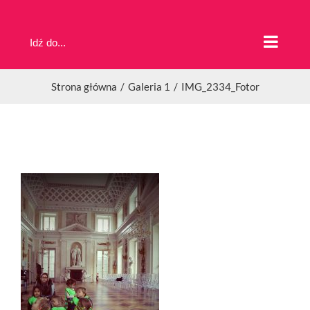
Przejdź
do
Idź do...
zawartości
Strona główna
Galeria 1
IMG_2334_Fotor