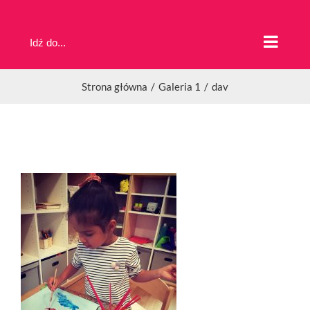
Przejdź
do
Idź do...
zawartości
Strona główna
Galeria 1
dav