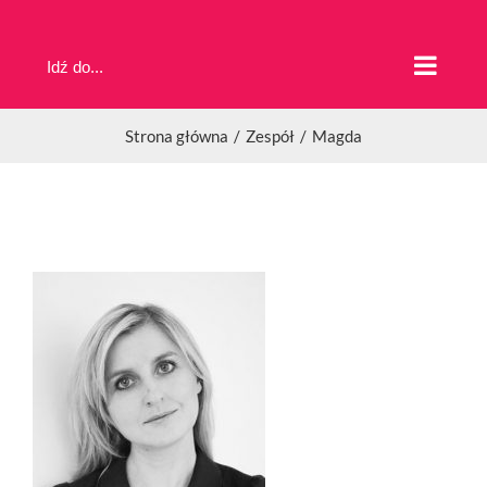
Przejdź
do
Idź do...
zawartości
Strona główna
Zespół
Magda