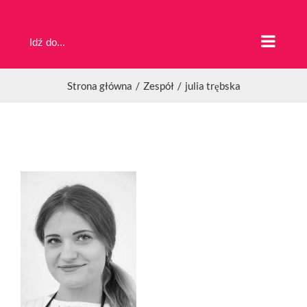
Przejdź
do
Idź do...
zawartości
Strona główna
Zespół
julia trębska