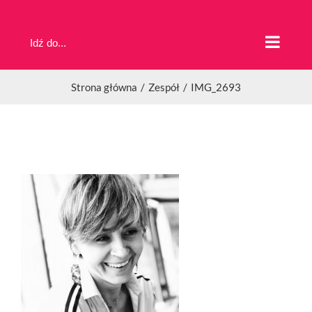
Przejdź
do
Idź do...
zawartości
Strona główna
Zespół
IMG_2693