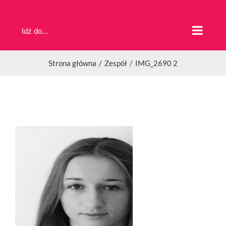
Przejdź
do
Idź do...
zawartości
Strona główna
Zespół
IMG_2690 2