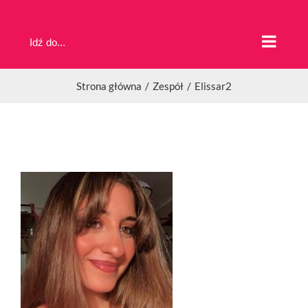
Przejdź
do
Idź do...
zawartości
Strona główna
Zespół
Elissar2