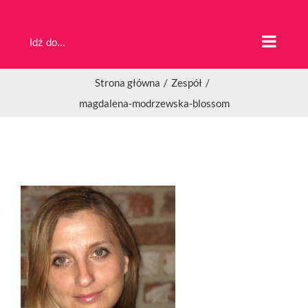
Przejdź
do
Idź do...
zawartości
Strona główna
Zespół
magdalena-modrzewska-blossom