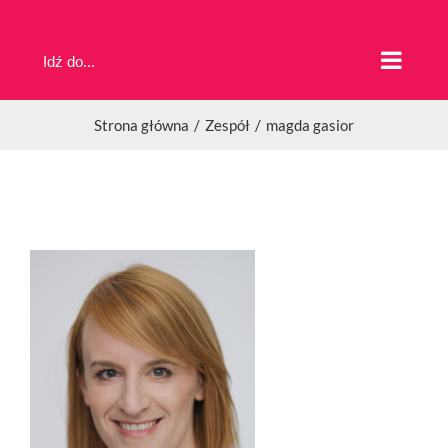
Przejdź
do
Idź do...
zawartości
Strona główna
Zespół
magda gasior