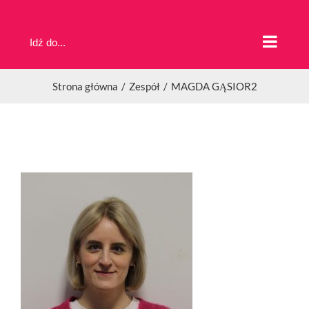
Przejdź
do
Idź do...
zawartości
Strona główna
Zespół
MAGDA GĄSIOR2