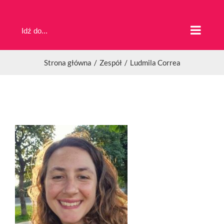
Przejdź
do
Idź do...
zawartości
Strona główna
Zespół
Ludmila Correa