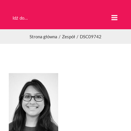
Przejdź
do
Idź do...
zawartości
Strona główna
Zespół
DSC09742