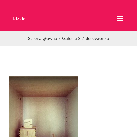
Przejdź
do
Idź do...
zawartości
Strona główna
Galeria 3
derewienka