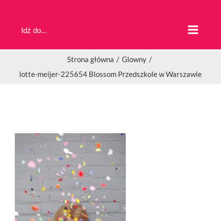
Przejdź
do
Idź do...
zawartości
Strona główna
Glowny
lotte-meijer-225654 Blossom Przedszkole w Warszawie